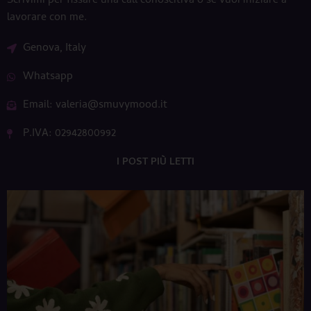
Scrivimi per fissare una call conoscitiva o se vuoi iniziare a
lavorare con me.
Genova, Italy
Whatsapp
Email: valeria@smuvymood.it
P.IVA: 02942800992
I POST PIÙ LETTI