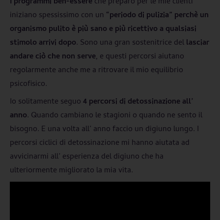
I programmi ben-essere
che preparo per le mie clienti
iniziano spessissimo con un
“periodo di pulizia” perchè un
organismo pulito è più sano e più ricettivo a qualsiasi
stimolo arrivi dopo
. Sono una gran sostenitrice del
lasciar
andare ciò che non serve
, e questi percorsi aiutano
regolarmente anche me a ritrovare il mio equilibrio
psicofisico.
Io solitamente seguo
4 percorsi di detossinazione all’
anno
. Quando cambiano le stagioni o quando ne sento il
bisogno. E una volta all’ anno faccio un digiuno lungo. I
percorsi ciclici di detossinazione mi hanno aiutata ad
avvicinarmi all’ esperienza del digiuno che ha
ulteriormente migliorato la mia vita.