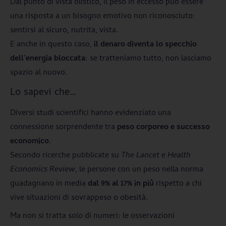
Dal punto di vista olistico, il peso in eccesso può essere
una risposta a un bisogno emotivo non riconosciuto:
sentirsi al sicuro, nutrita, vista.
E anche in questo caso,
il denaro diventa lo specchio
dell’energia bloccata
: se tratteniamo tutto, non lasciamo
spazio al nuovo.
Lo sapevi che…
Diversi studi scientifici hanno evidenziato una
connessione sorprendente tra
peso corporeo e successo
economico
.
Secondo ricerche pubblicate su
The Lancet
e
Health
Economics Review
, le persone con un peso nella norma
guadagnano in media
dal 9% al 17% in più
rispetto a chi
vive situazioni di sovrappeso o obesità.
Ma non si tratta solo di numeri: le osservazioni