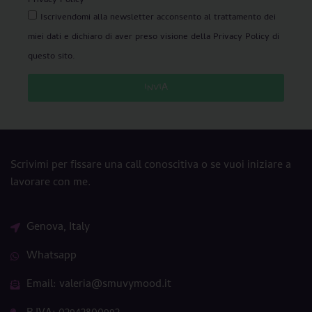
Privacy Policy
Iscrivendomi alla newsletter acconsento al trattamento dei
miei dati e dichiaro di aver preso visione della Privacy Policy di
questo sito.
INVIA
Scrivimi per fissare una call conoscitiva o se vuoi iniziare a
lavorare con me.
Genova, Italy
Whatsapp
Email: valeria@smuvymood.it