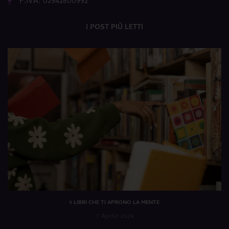
P.IVA: 02942800992
I POST PIÙ LETTI
5 LIBRI CHE TI APRONO LA MENTE
7 Aprile 2024