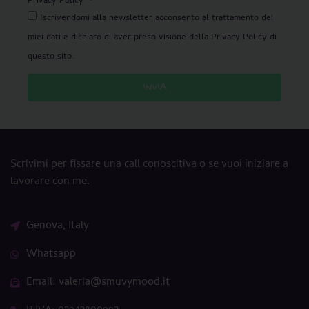
Privacy Policy
Iscrivendomi alla newsletter acconsento al trattamento dei
miei dati e dichiaro di aver preso visione della Privacy Policy di
questo sito.
INVIA
Scrivimi per fissare una call conoscitiva o se vuoi iniziare a
lavorare con me.
Genova, Italy
Whatsapp
Email: valeria@smuvymood.it