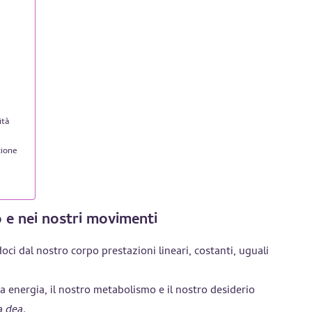
ità
à
zione
o e nei nostri movimenti
ci dal nostro corpo prestazioni lineari, costanti, uguali
ra energia, il nostro metabolismo e il nostro desiderio
a dea
.