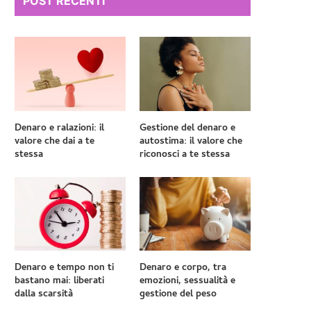
POST RECENTI
Denaro e ralazioni: il
Gestione del denaro e
valore che dai a te
autostima: il valore che
stessa
riconosci a te stessa
Denaro e tempo non ti
Denaro e corpo, tra
bastano mai: liberati
emozioni, sessualità e
dalla scarsità
gestione del peso