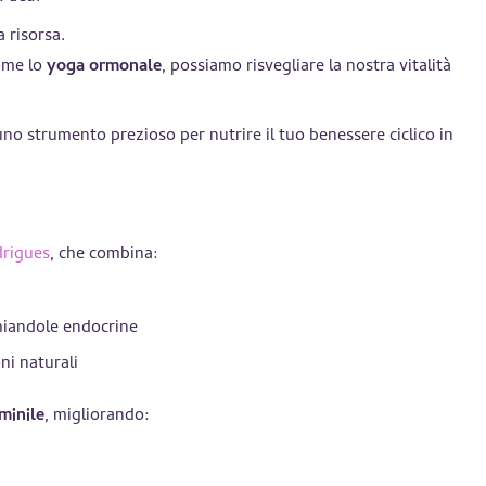
 risorsa.
come lo
yoga ormonale
, possiamo risvegliare la nostra vitalità
uno strumento prezioso per nutrire il tuo benessere ciclico in
rigues
, che combina:
ghiandole endocrine
oni naturali
minile
, migliorando: